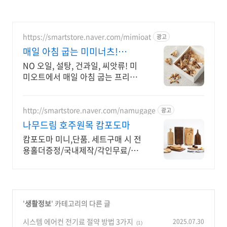
https://smartstore.naver.com/mimioat
광고
매일 아침 굽는 미미너츠!
100% 햇 견과류
NO 오일, 설탕, 건과일, 씨앗류! 미
미오트에서 매일 아침 굽는 프리미
엄 견과류 오직 신선하고 품질좋은
견과로만 맛을 냅니다. 나를 위한 건
강한 선택, 미미너츠!
http://smartstore.naver.com/namugage
광고
나무드림 호주원목 캄포도마
캄포도마 미니,단품. 세트구매 시 전
용홀더증정/국내제작/각인무료/선
물포장/빠른배송
'
생활정보
' 카테고리의 다른 글
시스템 에어컨 전기료 절약 방법 3가지
2025.07.30
(1)