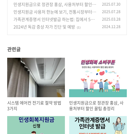
민생지원금으로 정관장 홍삼, 사용처부터 할인
2025.07.30
꿀팁 총정리
민생지원금 사용처 한눈에 보기, 전통시장부터
2025.07.28
(4)
다이소까지 완벽 정리
가족관계증명서 인터넷발급 하는법: 집에서 5분
2025.03.28
(6)
만에 완성
2024년 독감 증상 자가 진단 및 예방
2024.12.28
(0)
(1)
관련글
시스템 에어컨 전기료 절약 방법
민생지원금으로 정관장 홍삼, 사
3가지
용처부터 할인 꿀팁 총정리