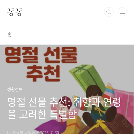
본문 바로가기
동동
홈
생활정보
명절 선물 추천: 취향과 연령
을 고려한 특별함
by 도움이 동동이
2025. 7. 30.