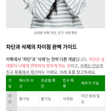
상대방 카톡 차단, 친구 삭제 확인
차단과 삭제의 차이점 완벽 가이드
카톡에서 '차단'과 '삭제'는 전혀 다른 개념
입니다.
차단은 상
대방이 나에게 연락하지 못하게 하는 것
이고,
삭제는 단순히
친구 목록에서 제거
하는 거예요. 아래 표를 참고하세요.
기
메시지 수
프로필 확
친구 목
재추가 가능
능
신
인
록
차
차단 해제 필
불가능
불가능
삭제됨
단
요