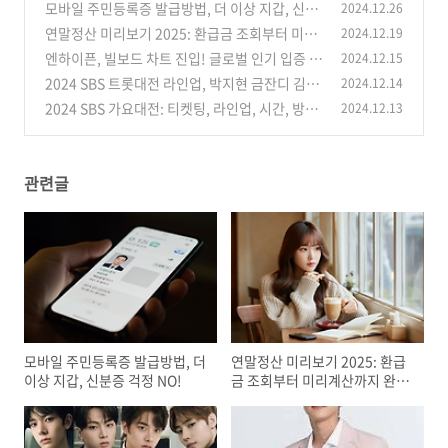
모바일 주민등록증 발급방법, 더 이상 지갑, 신분
2024.12.26
증 걱정 NO!
연말정산 미리보기 2025: 환급금 조회부터 미리
2024.12.19
(3)
계산까지 완벽 정리
엔하이픈, 빌보드 차트 진입! 글로벌 인기 입증
2024.12.15
(2)
2024 SBS 트롯대전 라인업, 박지현 금잔디 김희
2024.12.14
(6)
재 손태진 송가인 안성훈 양지은 영탁 이찬원 티
2024 SBS 가요대전: 티켓팅, 라인업, 시간, 방청
2024.12.13
켓 예매방법
신청 총정리
(3)
(37)
관련글
모바일 주민등록증 발급방법, 더
연말정산 미리보기 2025: 환급
이상 지갑, 신분증 걱정 NO!
금 조회부터 미리계산까지 완벽
정리