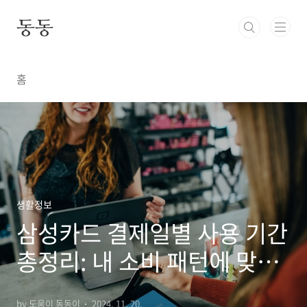
본문 바로가기
동동
홈
생활정보
삼성카드 결제일별 사용 기간
총정리: 내 소비 패턴에 맞는
결제일 찾기
by 도움이 동동이
2024. 11. 20.