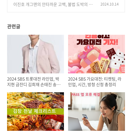
이진호 개그맨의 안타까운 고백, 불법 도박의 무
2024.10.14
서움
(5)
관련글
2024 SBS 트롯대전 라인업, 박
2024 SBS 가요대전: 티켓팅, 라
지현 금잔디 김희재 손태진 송가
인업, 시간, 방청 신청 총정리
인 안성훈 양지은 영탁 이찬원
티켓 예매방법